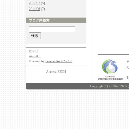
2011/07
(5)
2011/06
(7)
ブログ内検索
RSS1.0
Atom0.3
Powered by
Serene Bach 2.23R
F
Access:
32361
T
Copyright(C) 2010-2026