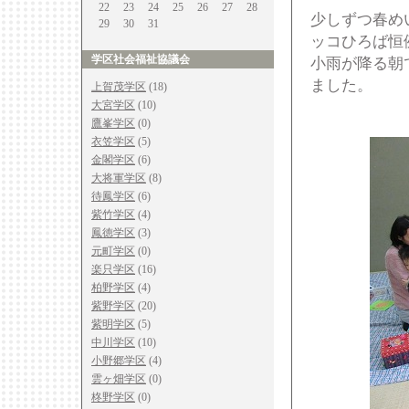
22
23
24
25
26
27
28
少しずつ春め
29
30
31
ッコひろば恒
学区社会福祉協議会
小雨が降る朝
ました。
上賀茂学区
(18)
大宮学区
(10)
鷹峯学区
(0)
衣笠学区
(5)
金閣学区
(6)
大将軍学区
(8)
待鳳学区
(6)
紫竹学区
(4)
鳳徳学区
(3)
元町学区
(0)
楽只学区
(16)
柏野学区
(4)
紫野学区
(20)
紫明学区
(5)
中川学区
(10)
小野郷学区
(4)
雲ヶ畑学区
(0)
柊野学区
(0)