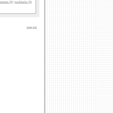
mments (0)
|
trackbacks (0)
page top