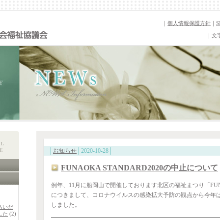
｜
個人情報保護方針
｜
｜文
│
お知らせ
│2020-10-28│
FUNAOKA STANDARD2020の中止について
例年、11月に船岡山で開催しております北区の福祉まつり「FUNAO
につきまして、コロナウイルスの感染拡大予防の観点から今年
しました。
あいだ
した
(2)