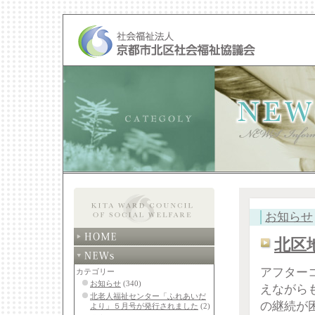
│
お知らせ
北区
アフター
カテゴリー
お知らせ
(340)
えながら
北老人福祉センター「ふれあいだ
の継続が
より」５月号が発行されました
(2)