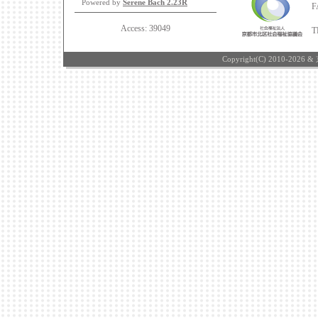
Powered by
Serene Bach 2.23R
F
Access:
39049
T
Copyright(C) 2010-2026