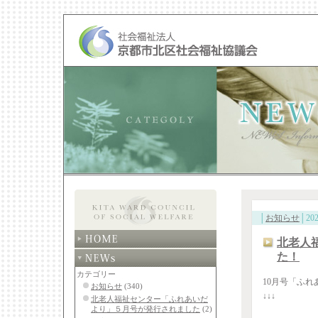
│
お知らせ
│202
北老人
た！
カテゴリー
10月号「ふれ
お知らせ
(340)
↓↓↓
北老人福祉センター「ふれあいだ
より」５月号が発行されました
(2)