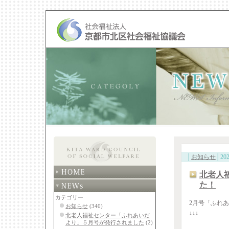
│
お知らせ
│202
北老人
た！
カテゴリー
2月号「ふれ
お知らせ
(340)
↓↓↓
北老人福祉センター「ふれあいだ
より」５月号が発行されました
(2)