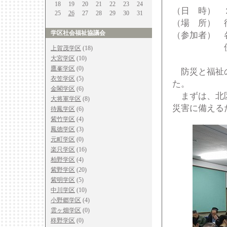
18
19
20
21
22
23
24
（日 時） 
25
26
27
28
29
30
31
（場 所） 
学区社会福祉協議会
（参加者） 
佛教大学
上賀茂学区
(18)
大宮学区
(10)
鷹峯学区
(0)
防災と福祉の
衣笠学区
(5)
た。
金閣学区
(6)
まずは、北区
大将軍学区
(8)
災害に備える
待鳳学区
(6)
紫竹学区
(4)
鳳徳学区
(3)
元町学区
(0)
楽只学区
(16)
柏野学区
(4)
紫野学区
(20)
紫明学区
(5)
中川学区
(10)
小野郷学区
(4)
雲ヶ畑学区
(0)
柊野学区
(0)